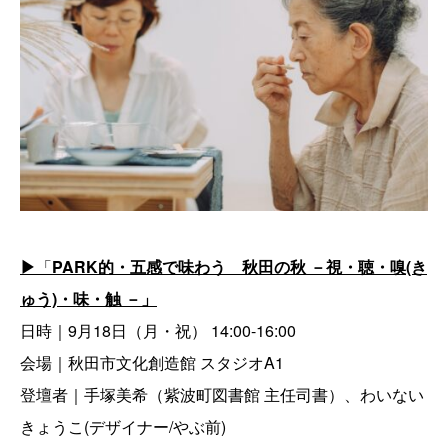
▶︎
「
PARK的・五感で味わう 秋田の秋 －視・聴・嗅(き
ゅう)・味・触 －」
日時｜9月18日（月・祝） 14:00-16:00
会場｜秋田市文化創造館 スタジオA1
登壇者｜手塚美希（紫波町図書館 主任司書）、わいない
きょうこ(デザイナー/やぶ前)