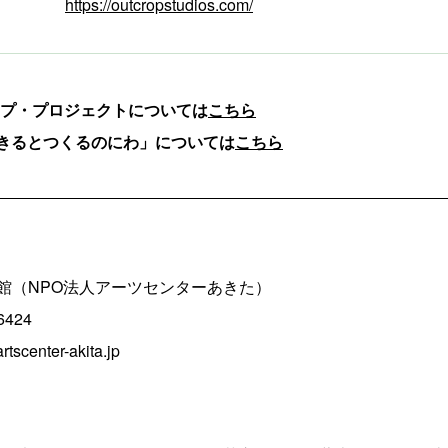
https://outcropstudios.com/
ロップ・プロジェクトについては
こちら
– いきるとつくるのにわ」については
こちら
館（NPO法人アーツセンターあきた）
6424
center-akita.jp