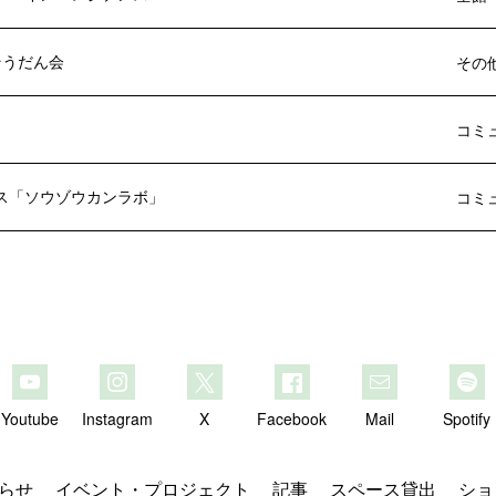
 そうだん会
その
」
コミ
ス「ソウゾウカンラボ」
コミ
Youtube
Instagram
X
Facebook
Mail
Spotify
らせ
イベント・プロジェクト
記事
スペース貸出
ショ