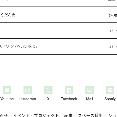
 そうだん会
その
」
コミ
ス「ソウゾウカンラボ」
コミ
Youtube
Instagram
X
Facebook
Mail
Spotify
らせ
イベント・プロジェクト
記事
スペース貸出
ショ