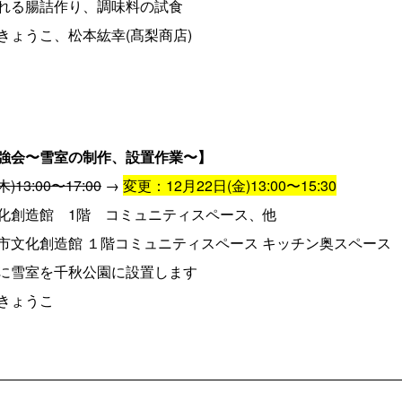
れる腸詰作り、調味料の試食
きょうこ、松本紘幸(髙梨商店)
強会〜雪室の制作、設置作業〜】
)13:00〜17:00
→
変更：12月22日(金)13:00〜15:30
化創造館 1階 コミュニティスペース、他
市文化創造館 １階コミュニティスペース キッチン奥スペース
に雪室を千秋公園に設置します
きょうこ