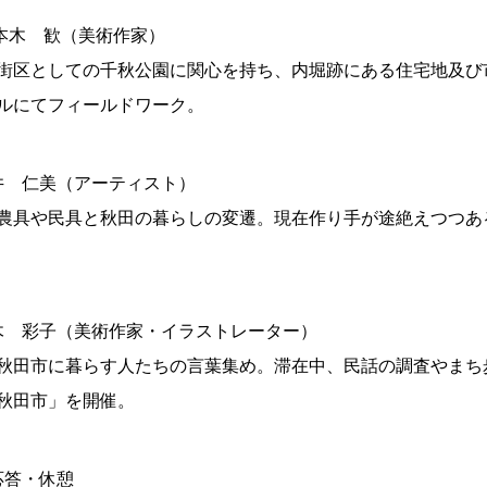
三本木 歓（美術作家）
街区としての千秋公園に関心を持ち、内堀跡にある住宅地及び
ルにてフィールドワーク。
臼井 仁美（アーティスト）
農具や民具と秋田の暮らしの変遷。現在作り手が途絶えつつあ
③椎木 彩子（美術作家・イラストレーター）
秋田市に暮らす人たちの言葉集め。滞在中、民話の調査やまち
秋田市」を開催。
疑応答・休憩