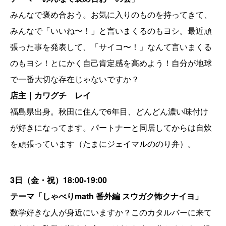
みんなで褒め合おう。お気に入りのものを持ってきて、
みんなで「いいね〜！」と言いまくるのもヨシ。最近頑
張った事を発表して、「サイコ〜！」なんて言いまくる
のもヨシ！とにかく自己肯定感を高めよう！自分が地球
で一番大切な存在じゃないですか？
店主｜カワグチ レイ
福島県出身。秋田に住んで6年目、どんどん濃い味付け
が好きになってます。パートナーと同居してからは自炊
を頑張っています（たまにジェイマルののり弁）。
3日
（金・祝）
18:00-19:00
テーマ「しゃべりmath 番外編 スウガク怖クナイヨ
」
数学好きな人が身近にいますか？このカタルバーに来て