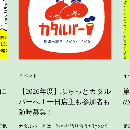
イベント
イ
に
【2026年度】ふらっとカタル
第
バーへ！一日店主も参加者も
随時募集！
で気
カタルバーとは、誰かと語り合うだけのバー
第