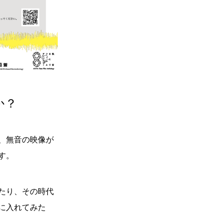
か？
、無音の映像が
す。
たり、その時代
に入れてみた