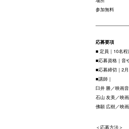
場所
参加無料
応募要項
■ 定員｜10名程
■応募資格｜音
■応募締切｜2月
■講師｜
臼井 勝／映画
石山 友美／映
佛願 広樹／映
＜応募方法＞