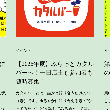
イベント
イ
に
【2026年度】ふらっとカタル
第
バーへ！一日店主も参加者も
随時募集！
で気
カタルバーとは、誰かと語り合うだけのバー
第
（場）です。ゆるやかに語り合える場・”や
し
つく
ってみたいこと”を試してみる場として開い
ベ