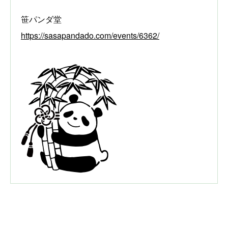
笹パンダ堂
https://sasapandado.com/events/6362/