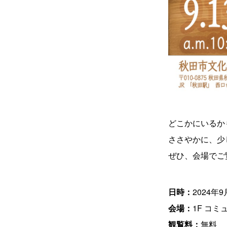
どこかにいるか
ささやかに、少
ぜひ、会場でご
日時：
2024年
会場：
1F コ
観覧料：
無料