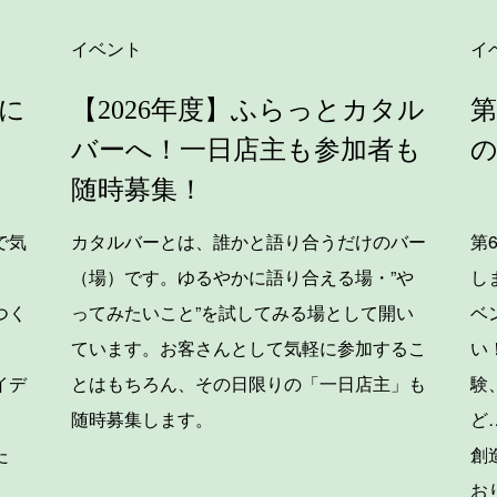
イベント
イ
に
【2026年度】ふらっとカタル
第
バーへ！一日店主も参加者も
随時募集！
で気
カタルバーとは、誰かと語り合うだけのバー
第
（場）です。ゆるやかに語り合える場・”や
し
つく
ってみたいこと”を試してみる場として開い
ベ
ています。お客さんとして気軽に参加するこ
い
イデ
とはもちろん、その日限りの「一日店主」も
験
。
随時募集します。
ど
た
創
お