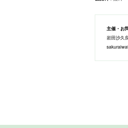
主催・お
岩田沙久
sakuraiw