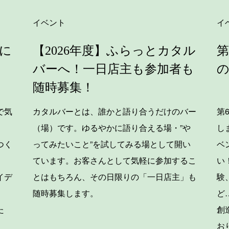
イベント
イ
に
【2026年度】ふらっとカタル
第
バーへ！一日店主も参加者も
随時募集！
で気
カタルバーとは、誰かと語り合うだけのバー
第
（場）です。ゆるやかに語り合える場・”や
し
つく
ってみたいこと”を試してみる場として開い
ベ
ています。お客さんとして気軽に参加するこ
い
イデ
とはもちろん、その日限りの「一日店主」も
験
。
随時募集します。
ど
た
創
お