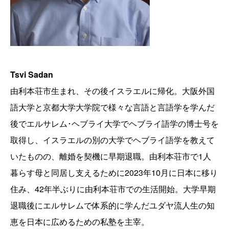
Tsvi Sadan
由利本荘市生まれ、その後イスラエルに帰化。大阪外国
語大学と京都大学大学院で様々な言語と言語学を学んだ
後でエルサレム･ヘブライ大学でヘブライ語学の博士号を
取得し、イスラエルの別の大学でヘブライ語学を教えて
いたものの、離婚を契機に早期退職。由利本荘市で1人
暮らす母と同居し支えるために2023年10月に日本に移り
住み、42年半ぶりに由利本荘市での生活開始。大学早期
退職後にエルサレムで体系的に学んだユダヤ流人生の知
恵を日本に広めるための私塾を主宰。