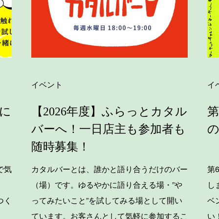
イベント
イ
に
【2026年度】ふらっとカタル
第
バーへ！一日店主も参加者も
随時募集！
で気
カタルバーとは、誰かと語り合うだけのバー
第
（場）です。ゆるやかに語り合える場・”や
し
つく
ってみたいこと”を試してみる場として開い
ベ
ています。お客さんとして気軽に参加するこ
い