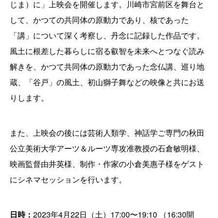
じま）に」上映会を開催します。川崎市宮前区を舞台と
して、かつての共同体の原動力であり、核であった
「講」について深く考察し、丹念に記録した作品です。
風土に根差した暮らしに宿る叡智を未来へとつなぐ読み
解きを、かつて共同体の原動力であった念仏講、巡り地
蔵、「谷戸」の風土、初山獅子舞などの映像と共にお送
りします。
また、上映会の後には芸術人類学、神話学ご専門の秋田
公立美術大学アーツ＆ルーツ専攻准教授の石倉敏明様、
映画監督由井英様、制作・作家の小倉美惠子様をゲスト
にシネマセッションを行います。
日時：
2023年4月22日（土）17:00〜19:10 （16:30開