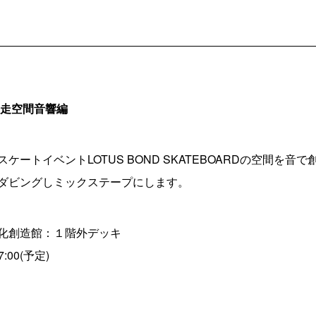
滑走空間音響編
ケートイベントLOTUS BOND SKATEBOARDの空間を音
ダビングしミックステープにします。
化創造館：１階外デッキ
:00(予定)