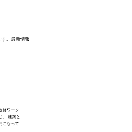
。
ます。最新情報
改修ワーク
じ、 建築と
おこなって