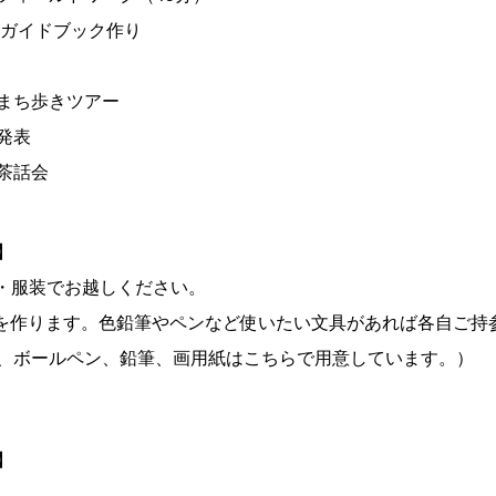
30 ガイドブック作り
15 まち歩きツアー
 発表
0 茶話会
】
靴・服装でお越しください。
Pを作ります。色鉛筆やペンなど使いたい文具があれば各自ご持
、ボールペン、鉛筆、画用紙はこちらで用意しています。）
】