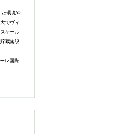
えた環境や
壮大でヴィ
、スケール
中貯蔵施設
ナーレ国際