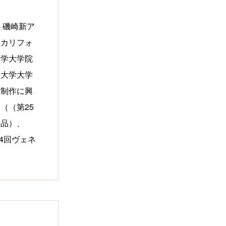
。磯崎新ア
。カリフォ
大学大学院
立大学大学
画制作に興
（（第25
出品）、
4回ヴェネ