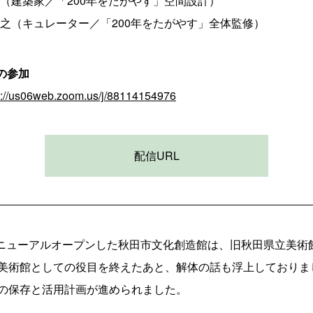
築家／「200年をたがやす」空間設計）
キュレーター／「200年をたがやす」全体監修）
の参加
s://us06web.zoom.us/j/88114154976
配信URL
にリニューアルオープンした秋田市文化創造館は、旧秋田県立美術
美術館としての役目を終えたあと、解体の話も浮上しておりま
の保存と活用計画が進められました。