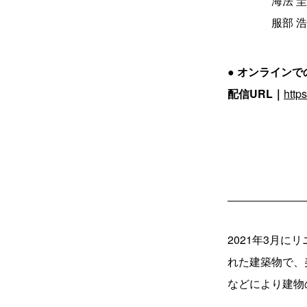
海法 圭（建
服部 浩之（
● オンラインで
配信URL｜
http
2021年3月
れた建築物で、
などにより建物