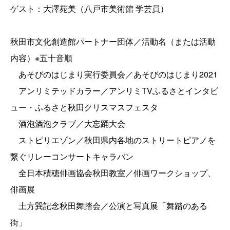
ゲスト：大澤苑美（八戸市美術館 学芸員）
秋田市文化創造館パートナー団体／活動名（または活動
内容）※五十音順
あそびのはじまり実行委員会／あそびのはじまり2021
アンリミテッドカラー／アンリミTVふるさとインタビ
ュー・ふるさと秋田クリスマスフェスタ
酒泡酒泡クラブ／大忘踊大会
ストピリエゾン／秋田県内各地のストリートピアノを
繋ぐリレーコンサートキャラバン
全日本積穂俳画協会秋田教室／俳画ワークショップ、
俳画展
土方巽記念秋田舞踏会／公演と写真展「舞踏のある
街」